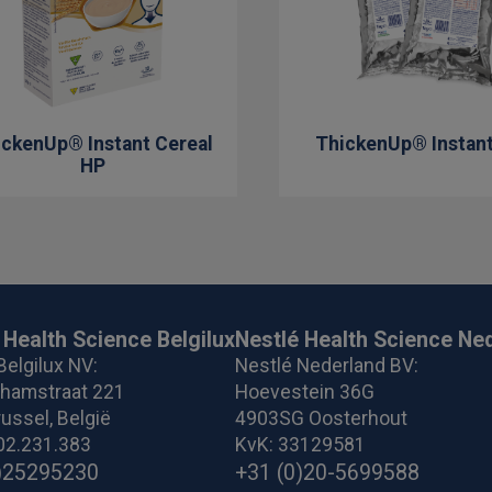
ickenUp® Instant Cereal
ThickenUp® Instan
HP
 Health Science Belgilux
Nestlé Health Science Ne
Belgilux NV:
Nestlé Nederland BV:
ghamstraat 221
Hoevestein 36G
ussel, België
4903SG Oosterhout
02.231.383
KvK: 33129581
)25295230
+31 (0)20-5699588