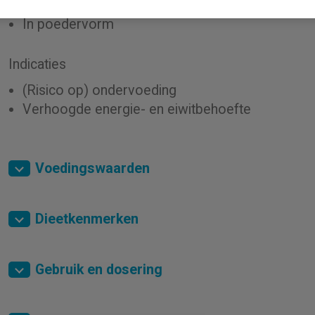
Toe te voegen aan diverse dranken en gerechte
In poedervorm
Indicaties
(Risico op) ondervoeding
Verhoogde energie- en eiwitbehoefte
Voedingswaarden
Dieetkenmerken
Gebruik en dosering