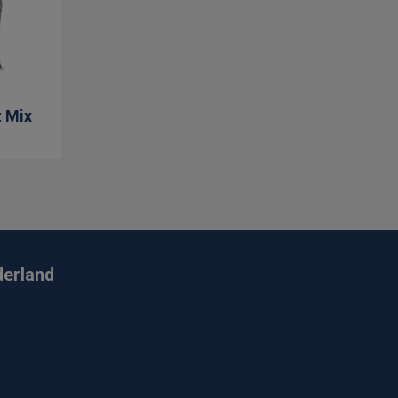
t Mix
derland