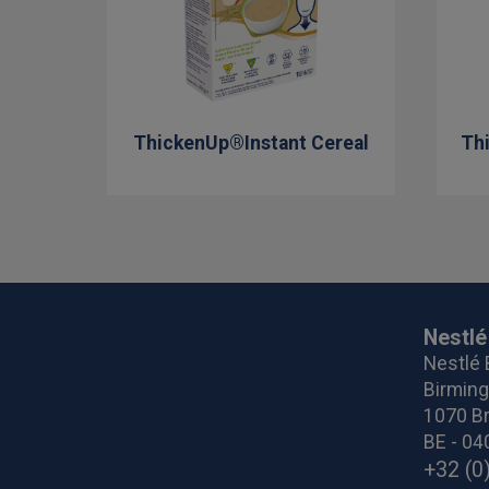
ThickenUp®Instant Cereal
Th
Nestlé
Nestlé 
Birmin
1070 Br
BE - 04
+32 (0