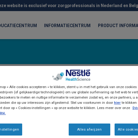
eze website is exclusief voor zorgprofessionals in Nederland en Belg
DUCATIECENTRUM
INFORMATIECENTRUM
PRODUCT INFORMA
Resource Complete is een orale medische voeding 
nop « Alle cookies accepteren » te klikken, stemt u in met het gebruik van onze cookies
edrijven (of gelijkaardige technologieën) om uw globale surfervaring op het web te ver
ondervoeding.
bezoekers te meten en nuttige informatie te verzamelen zodat wij, en onze partners, u a
ieden die op uw interesses zijn afgestemd. Stel uw voorkeuren in door
hier
te klikken
Geschikt om zowel als volledige of aanvullende
door op « Cookies-instellingen » op onze website te klikken. Lees meer over onze
Déc
ité.
Verhoogde energiebehoefte (3,9kcal/g)
Verhoogde eiwitbehoefte (23g/100g) ·
nstellingen
Alles afwijzen
Alle cookie
Geschikt vanaf 3 jaar