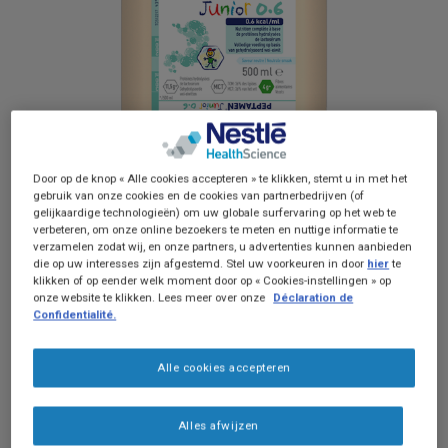
Door op de knop « Alle cookies accepteren » te klikken, stemt u in met het
gebruik van onze cookies en de cookies van partnerbedrijven (of
gelijkaardige technologieën) om uw globale surfervaring op het web te
Omschrijving van het product
verbeteren, om onze online bezoekers te meten en nuttige informatie te
verzamelen zodat wij, en onze partners, u advertenties kunnen aanbieden
die op uw interesses zijn afgestemd. Stel uw voorkeuren in door
hier
te
Peptamen junior 0.6 is een enterale volledige
klikken of op eender welk moment door op « Cookies-instellingen » op
voeding, laag calorisch (0,6 kcal/ml), op basis
onze website te klikken. Lees meer over onze
Déclaration de
Confidentialité.
van gehydrolyseerde wei-eiwitten, met 36% vet
van MCT, voor kinderen vanaf 1 jaar.
Alle cookies accepteren
Enterale dieetvoeding voor patiënten met
spijsverteringsproblemen en/of
Alles afwijzen