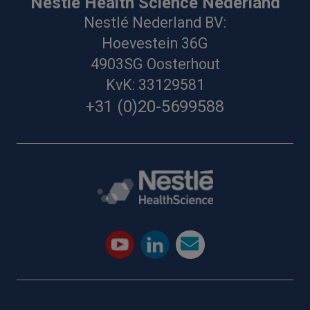
Nestlé Health Science Nederland
Nestlé Nederland BV:
Hoevestein 36G
4903SG Oosterhout
KvK: 33129581
+31 (0)20-5699588