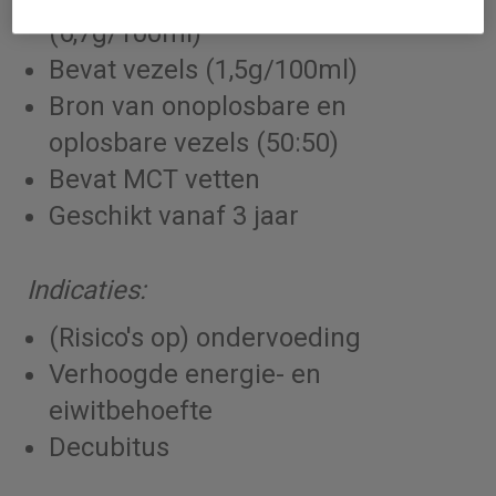
(6,7g/100ml)
Bevat vezels (1,5g/100ml)
Bron van onoplosbare en
oplosbare vezels (50:50)
Bevat MCT vetten
Geschikt vanaf 3 jaar
Indicaties:
(Risico's op) ondervoeding
Verhoogde energie- en
eiwitbehoefte
Decubitus