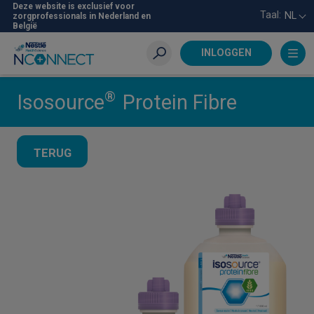
Skip
Deze website is exclusief voor
Taal:
NL
zorgprofessionals in Nederland en
to
België
main
content
INLOGGEN
Zoeken
®
Isosource
Protein Fibre
TERUG