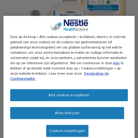
Door op de knop « Alle cookies accepteren » te klikken, stemt u in met het
gebruik van onze cookies en de cookies van partnerbedrijven (of
gelijkaardige technologieën) om uw globale surfervaring op het web te
verbeteren, om onze online bezoekers te meten en nuttige informatie te
verzamelen zodat wij, en onze partners, u advertenties kunnen aanbieden
die op uw interesses zijn afgestemd. Stel uw voorkeuren in door
hier
te
Isosource® Protein Fibre
is een energie- en
klikken of op eender welk moment door op « Cookies-instellingen » op
onze website te klikken. Lees meer over onze
Déclaration de
eiwitrijke medische sondevoeding bij (risico op)
Confidentialité.
ondervoeding.
Geschikt om zowel als volledige of
Alle cookies accepteren
aanvullende voeding te gebruiken
Alles afwijzen
Verhoogde energiebehoefte
(1,3kcal/ml)
Cookies-instellingen
Verhoogde eiwitbehoefte