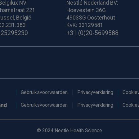
Belgilux NV:
Nestlé Nederland BV:
ghamstraat 221
Hoevestein 36G
ussel, België
4903SG Oosterhout
02.231.383
KvK: 33129581
)25295230
+31 (0)20-5699588
Gebruiksvoorwaarden
Privacyverklaring
Cookiev
and
Gebruiksvoorwaarden
Privacyverklaring
Cookiev
© 2024 Nestlé Health Science