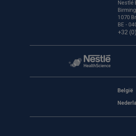
Nestlé 
Birmin
1070 Br
BE - 04
+32 (0
België
Nederl