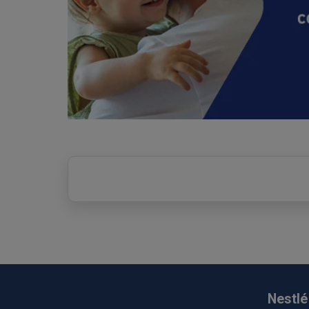
Nestlé