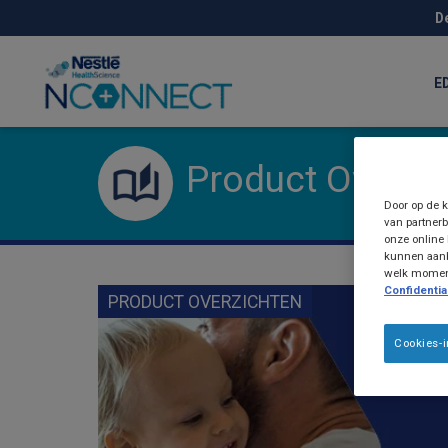
Skip
D
to
main
content
E
Product Overzi
Door op de k
van partnerb
onze online 
kunnen aanb
welk moment 
Confidential
PRODUCT OVERZICHTEN
Cookies-i