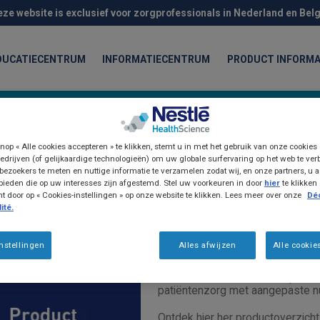
eze website is exclusief voor zorgprofessionals in Nederland en Belg
DUCATIECENTRUM
INFORMATIECENTRUM
PRODUCT INFORMA
chten
nop « Alle cookies accepteren » te klikken, stemt u in met het gebruik van onze cookies
edrijven (of gelijkaardige technologieën) om uw globale surfervaring op het web te ver
bezoekers te meten en nuttige informatie te verzamelen zodat wij, en onze partners, u a
ieden die op uw interesses zijn afgestemd. Stel uw voorkeuren in door
hier
te klikken
door op « Cookies-instellingen » op onze website te klikken. Lees meer over onze
Déc
ité.
Product informatie
Product compend
nstellingen
Alles afwijzen
Alle cookie
Nestlé Health Science, uw partner
patiëntenzorg met aangepaste nu
Ontdek hier her productoverzicht