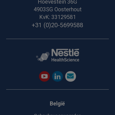
Hoevestein 36G
4903SG Oosterhout
KvK: 33129581
+31 (0)20-5699588
België