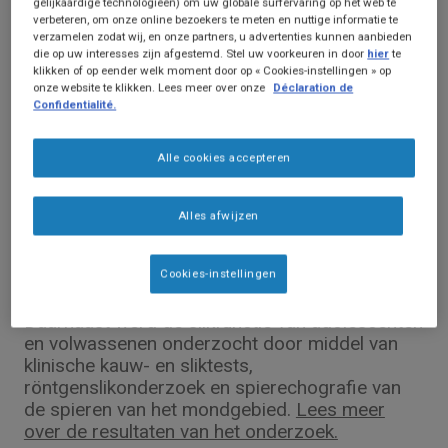
gelijkaardige technologieën) om uw globale surfervaring op het web te
verbeteren, om onze online bezoekers te meten en nuttige informatie te
verzamelen zodat wij, en onze partners, u advertenties kunnen aanbieden
die op uw interesses zijn afgestemd. Stel uw voorkeuren in door
hier
te
klikken of op eender welk moment door op « Cookies-instellingen » op
onze website te klikken. Lees meer over onze
Déclaration de
Confidentialité.
Artikel
Slikproblemen bij patiënten met spinale
Alle cookies accepteren
musculaire atrofie (SMA)
In dit proefschrift onderzochten ze problemen
Alles afwijzen
met kaak-, kauw- en slikproblemen bij kinderen
en volwassenen met SMA. De slikfunctie van
baby's met SMA die het geneesmiddel
Cookies-instellingen
nusinersen had gebruikt werd onderzocht.
Daarnaast werd de slikfunctie van adolescenten
en volwassenen onderzocht door middel van
klinische kauw- en sliktests,
röntgenslikonderzoek en spierechografie van
de spieren van het mondgebied.
Lees meer
over de resultaten van het onderzoek.