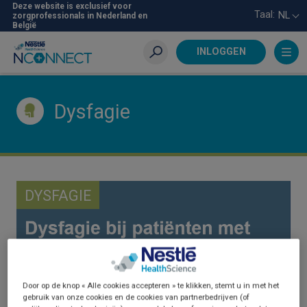
Skip
Deze website is exclusief voor
Taal:
NL
zorgprofessionals in Nederland en
to
België
main
content
INLOGGEN
Zoeken
Dysfagie
DYSFAGIE
Door op de knop « Alle cookies accepteren » te klikken, stemt u in met het
gebruik van onze cookies en de cookies van partnerbedrijven (of