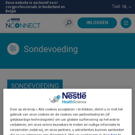
Skip
Deze website is exclusief voor
Taal:
NL
zorgprofessionals in Nederland en
to
België
main
content
INLOGGEN
Zoeken
Sondevoeding
SONDEVOEDING
Door op de knop « Alle cookies accepteren » te klikken, stemt u in met het
gebruik van onze cookies en de cookies van partnerbedrijven (of
gelijkaardige technologieën) om uw globale surfervaring op het web te
verbeteren, om onze online bezoekers te meten en nuttige informatie te
verzamelen zodat wij, en onze partners, u advertenties kunnen aanbieden
die op uw interesses zijn afgestemd. Stel uw voorkeuren in door
hier
te