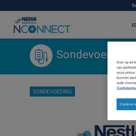
Skip
D
to
main
content
E
Sondevoeding
Door op de k
van partnerb
onze online 
kunnen aanb
welk moment 
Confidential
SONDEVOEDING
Cookies-i