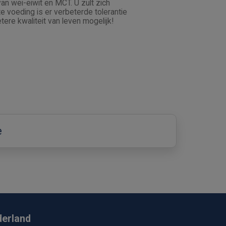
an wei-eiwit en MCT. U zult zich
e voeding is er verbeterde tolerantie
etere kwaliteit van leven mogelijk!
e
derland