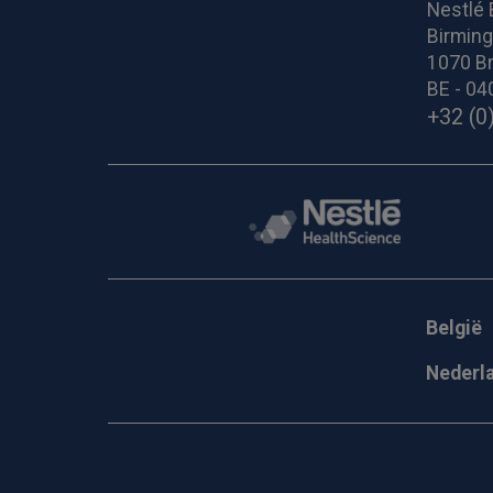
Nestlé 
Birmin
1070 Br
BE - 04
+32 (0
België
Nederl