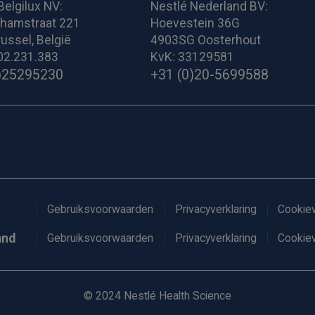
Belgilux NV:
Nestlé Nederland BV:
ghamstraat 221
Hoevestein 36G
ussel, België
4903SG Oosterhout
02.231.383
KvK: 33129581
)25295230
+31 (0)20-5699588
Gebruiksvoorwaarden
Privacyverklaring
Cookiev
and
Gebruiksvoorwaarden
Privacyverklaring
Cookiev
© 2024 Nestlé Health Science