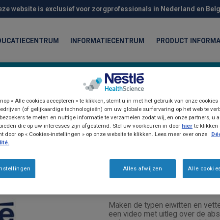
eze website is exclusief voor zorgprofessionals in Nederland en Belg
DUCATIECENTRUM
INFORMATIECENTRUM
PRODUCT INFORMA
nop « Alle cookies accepteren » te klikken, stemt u in met het gebruik van onze cookies
edrijven (of gelijkaardige technologieën) om uw globale surfervaring op het web te ver
bezoekers te meten en nuttige informatie te verzamelen zodat wij, en onze partners, u a
ieden die op uw interesses zijn afgestemd. Stel uw voorkeuren in door
hier
te klikken
door op « Cookies-instellingen » op onze website te klikken. Lees meer over onze
Déc
ité.
Webinars
Het werkingsmech
nstellingen
Alles afwijzen
Alle cookie
versus grote pept
Maken de typen eiwitten en vetten
een video met uitleg over de abs