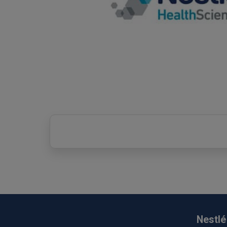
Nestlé