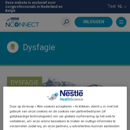
Skip
Deze website is exclusief voor
Taal:
NL
zorgprofessionals in Nederland en
to
België
main
content
INLOGGEN
Zoeken
Dysfagie
DYSFAGIE
Door op de knop « Alle cookies accepteren » te klikken, stemt u in met het
gebruik van onze cookies en de cookies van partnerbedrijven (of
gelijkaardige technologieën) om uw globale surfervaring op het web te
verbeteren, om onze online bezoekers te meten en nuttige informatie te
verzamelen zodat wij, en onze partners, u advertenties kunnen aanbieden