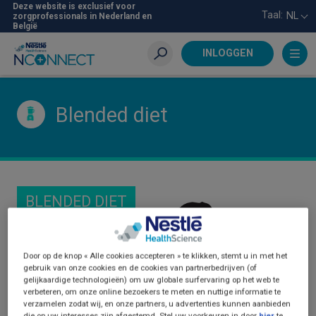
Skip
Deze website is exclusief voor
Taal:
NL
zorgprofessionals in Nederland en
to
België
main
content
INLOGGEN
Zoeken
Blended diet
BLENDED DIET
Door op de knop « Alle cookies accepteren » te klikken, stemt u in met het
gebruik van onze cookies en de cookies van partnerbedrijven (of
gelijkaardige technologieën) om uw globale surfervaring op het web te
verbeteren, om onze online bezoekers te meten en nuttige informatie te
verzamelen zodat wij, en onze partners, u advertenties kunnen aanbieden
die op uw interesses zijn afgestemd. Stel uw voorkeuren in door
hier
te