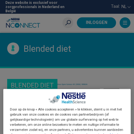
Skip
Deze website is exclusief voor
Taal:
NL
zorgprofessionals in Nederland en
to
België
main
content
INLOGGEN
Zoeken
Blended diet
BLENDED DIET
Door op de knop « Alle cookies accepteren » te klikken, stemt u in met het
gebruik van onze cookies en de cookies van partnerbedrijven (of
gelijkaardige technologieën) om uw globale surfervaring op het web te
verbeteren, om onze online bezoekers te meten en nuttige informatie te
verzamelen zodat wij, en onze partners, u advertenties kunnen aanbieden