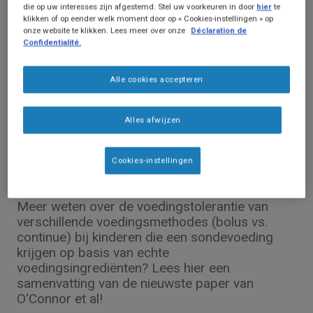
die op uw interesses zijn afgestemd. Stel uw voorkeuren in door
hier
te
klikken of op eender welk moment door op « Cookies-instellingen » op
onze website te klikken. Lees meer over onze
Déclaration de
Confidentialité.
Alle cookies accepteren
Alles afwijzen
Wetenschappelijke publicaties
Sondevoeding tolerantie: bolus of
Cookies-instellingen
continu voeden?
Meer weten over de voedingstolerantie van
verschillende voedingsmethodes (bolus vs.
continue) bij kinderen die een sondevoeding
krijgen op basis van echte
voedingsingrediënten? Lees hier een
samenvatting van de nieuwste paper van
O'Connor et al!