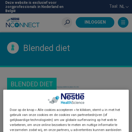
Skip
Deze website is exclusief voor
Taal:
NL
zorgprofessionals in Nederland en
to
België
main
content
INLOGGEN
Zoeken
Blended diet
BLENDED DIET
Door op de knop « Alle cookies accepteren » te klikken, stemt u in met het
gebruik van onze cookies en de cookies van partnerbedrijven (of
gelijkaardige technologieën) om uw globale surfervaring op het web te
verbeteren, om onze online bezoekers te meten en nuttige informatie te
verzamelen zodat wij, en onze partners, u advertenties kunnen aanbieden