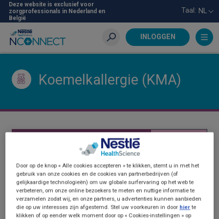
Skip
Deze website is exclusief voor
Taal:
NL
zorgprofessionals in Nederland en
to
België
main
content
INLOGGEN
Zoeken
Koemelkallergie (KMA)
KOEMELKALLERGIE (KMA)
Door op de knop « Alle cookies accepteren » te klikken, stemt u in met het
gebruik van onze cookies en de cookies van partnerbedrijven (of
gelijkaardige technologieën) om uw globale surfervaring op het web te
verbeteren, om onze online bezoekers te meten en nuttige informatie te
verzamelen zodat wij, en onze partners, u advertenties kunnen aanbieden
die op uw interesses zijn afgestemd. Stel uw voorkeuren in door
hier
te
klikken of op eender welk moment door op « Cookies-instellingen » op