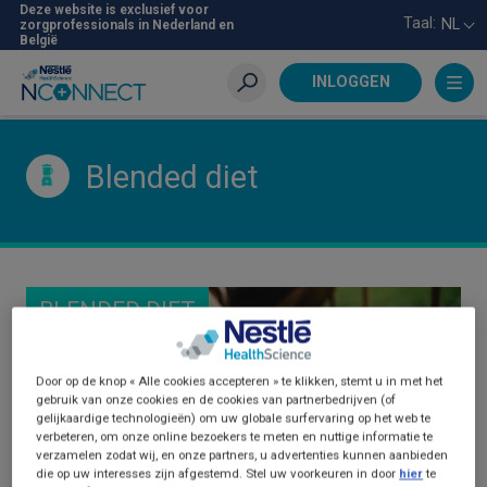
Skip
Deze website is exclusief voor
Taal:
NL
zorgprofessionals in Nederland en
to
België
main
content
INLOGGEN
Zoeken
Blended diet
BLENDED DIET
Door op de knop « Alle cookies accepteren » te klikken, stemt u in met het
gebruik van onze cookies en de cookies van partnerbedrijven (of
gelijkaardige technologieën) om uw globale surfervaring op het web te
verbeteren, om onze online bezoekers te meten en nuttige informatie te
verzamelen zodat wij, en onze partners, u advertenties kunnen aanbieden
die op uw interesses zijn afgestemd. Stel uw voorkeuren in door
hier
te